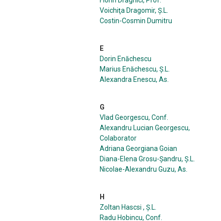
Florin Drăghici, Prof.
Voichiţa Dragomir, Ș.L.
Costin-Cosmin Dumitru
E
Dorin Enăchescu
Marius Enăchescu, Ș.L.
Alexandra Enescu, As.
G
Vlad Georgescu, Conf.
Alexandru Lucian Georgescu,
Colaborator
Adriana Georgiana Goian
Diana-Elena Grosu-Șandru, Ș.L.
Nicolae-Alexandru Guzu, As.
H
Zoltan Hascsi , Ș.L.
Radu Hobincu, Conf.