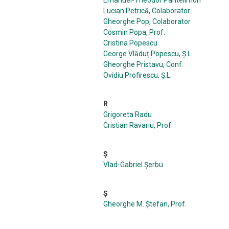
Emanuel-Theodor Pantelimon
Lucian Petrică, Colaborator
Gheorghe Pop, Colaborator
Cosmin Popa, Prof.
Cristina Popescu
George Vlăduț Popescu, Ș.L.
Gheorghe Pristavu, Conf.
Ovidiu Profirescu, Ș.L.
R
Grigoreta Radu
Cristian Ravariu, Prof.
Ș
Vlad-Gabriel Șerbu
Ş
Gheorghe M. Ştefan, Prof.