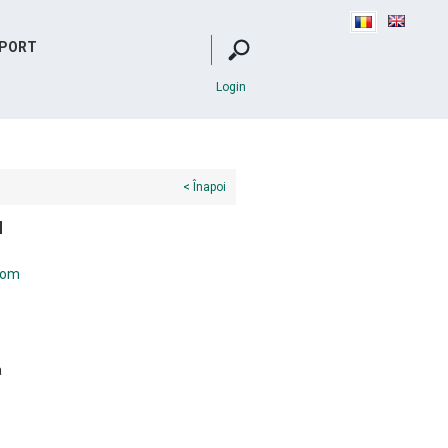
PORT
Login
< Înapoi
u
com
a