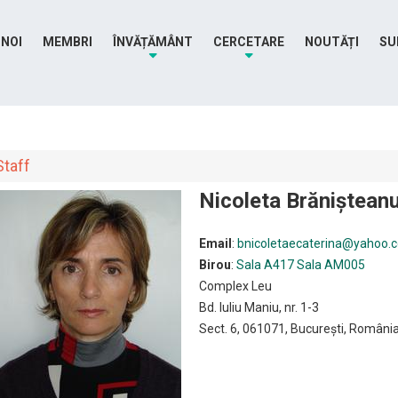
 NOI
MEMBRI
ÎNVĂȚĂMÂNT
CERCETARE
NOUTĂȚI
SU
Staff
Nicoleta Brăniştean
Email
:
bnicoletaecaterina@yahoo.
Birou
:
Sala A417
Sala AM005
Complex Leu
Bd. Iuliu Maniu, nr. 1-3
Sect. 6, 061071, București, Români