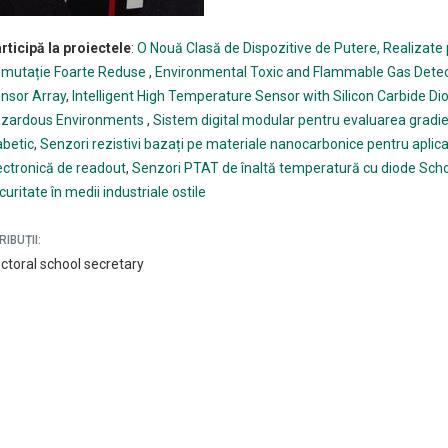
rticipă la proiectele
:
O Nouă Clasă de Dispozitive de Putere, Realizate p
mutație Foarte Reduse
,
Environmental Toxic and Flammable Gas Detec
nsor Array
,
Intelligent High Temperature Sensor with Silicon Carbide Diod
zardous Environments
,
Sistem digital modular pentru evaluarea gradie
abetic
,
Senzori rezistivi bazați pe materiale nanocarbonice pentru aplicați
ectronică de readout
,
Senzori PTAT de înaltă temperatură cu diode Scho
curitate în medii industriale ostile
RIBUȚII:
ctoral school secretary