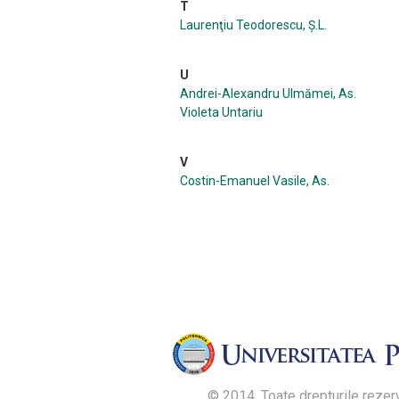
T
Laurenţiu Teodorescu, Ș.L.
U
Andrei-Alexandru Ulmămei, As.
Violeta Untariu
V
Costin-Emanuel Vasile, As.
© 2014. Toate drepturile rezer