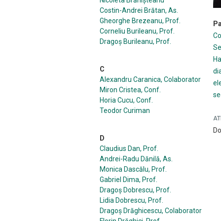
Nicoleta Brănişteanu
Costin-Andrei Brătan, As.
Gheorghe Brezeanu, Prof.
Pa
Corneliu Burileanu, Prof.
Co
Dragoș Burileanu, Prof.
Se
Ha
C
di
Alexandru Caranica, Colaborator
el
Miron Cristea, Conf.
se
Horia Cucu, Conf.
Teodor Curiman
AT
Do
D
Claudius Dan, Prof.
Andrei-Radu Dănilă, As.
Monica Dascălu, Prof.
Gabriel Dima, Prof.
Dragoş Dobrescu, Prof.
Lidia Dobrescu, Prof.
Dragoș Drăghicescu, Colaborator