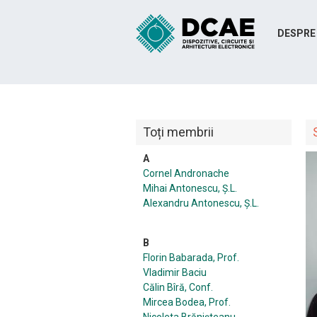
DESPRE
Toți membrii
A
Cornel Andronache
Mihai Antonescu, Ș.L.
Alexandru Antonescu, Ș.L.
B
Florin Babarada, Prof.
Vladimir Baciu
Călin Bîră, Conf.
Mircea Bodea, Prof.