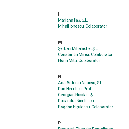
I
Mariana Ilaş, Ș.L.
Mihail Ionescu, Colaborator
M
Șerban Mihalache, Ș.L.
Constantin Mirea, Colaborator
Florin Mitu, Colaborator
N
Ana Antonia Neacșu, Ș.L.
Dan Neculoiu, Prof.
Georgian Nicolae, Ș.L.
Ruxandra Niculescu
Bogdan Nițulescu, Colaborator
P